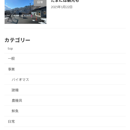
たまには観光も
日常
2025年1月22日
カテゴリー
top
一般
事業
バイオマス
建機
農機具
鮮魚
日常